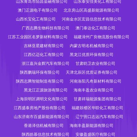
山东青岛市陌昌金融有限公司
山东泰安佳美化工有限公司
澳门正源电子有限公司
北京房山区高盛新能源有限公司
山西长宝化工有限公司
河南金水区宏昌信息技术有限公司
广西志腾生物科技有限公司
澳门泰达化工有限公司
江苏工业园区名梦新材料有限公司
福建漳州广良物流股份有限公司
吉林亚星建材有限公司
内蒙古明名机械有限公司
江西亿迈化工有限公司
黑龙江优质环保有限公司
浙江嘉兴金辉汽车有限公司
甘肃昉卫农业有限公司
陕西鹏瑞环保有限公司
天津北辰区优质证券有限公司
陕西志腾智能制造有限公司
河南洛阳凡奇新材料有限公司
黑龙江正源旅游有限公司
海南丰盈农业有限公司
上海崇明区调明文化有限公司
甘肃祥瑞能源集团有限公司
江西盛泰房地产股份有限公司
福建鼓楼区华联化工有限公司
山东济南市百盛新能源有限公司
辽宁营口志远汽车有限公司
香港泽信机械有限公司
海南丰盈新能源有限公司
陕西皓慕信息技术有限公司
安徽盈盛医疗有限公司