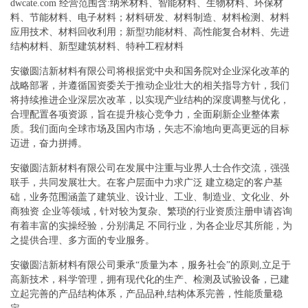
dwcate.com 经营范围含:纳米材料、智能材料、生物材料、环保材
料、节能材料、电子材料；材料研发、材料制造、材料检测、材料
应用技术、材料回收利用；新型功能材料、高性能复合材料、先进
结构材料、新型建筑材料、特种工程材料
安徽圆洁新材料有限公司将根据党中央和国务院对企业深化改革的
战略部署，并遵循国资委关于推动企业壮大的相关指导方针，我们
将持续推进企业深层次改革，以实现产业结构的深度调整与优化，
合理配置各项资源，旨在提升核心竞争力，全面刷新企业整体素
质。我们面向全球市场及国内市场，矢志不渝地向更高更远的目标
迈进，奋力拼搏。
安徽圆洁新材料有限公司在发展中注重与业界人士合作交流，强强
联手，共同发展壮大。在客户层面中力求广泛 建立稳定的客户基
础，业务范围涵盖了建筑业、设计业、工业、制造业、文化业、外
商独资 企业等领域，针对较为复杂、繁琐的行业资质注册申请咨询
有着丰富的实操经验，分别满足 不同行业，为各企业尽其所能，为
之提供合理、多方面的专业服务。
安徽圆洁新材料有限公司秉承“质量为本，服务社会”的原则,立足于
高新技术，科学管理，拥有现代化的生产、检测及试验设备，已建
立起完善的产品结构体系，产品品种,结构体系完善，性能质量稳